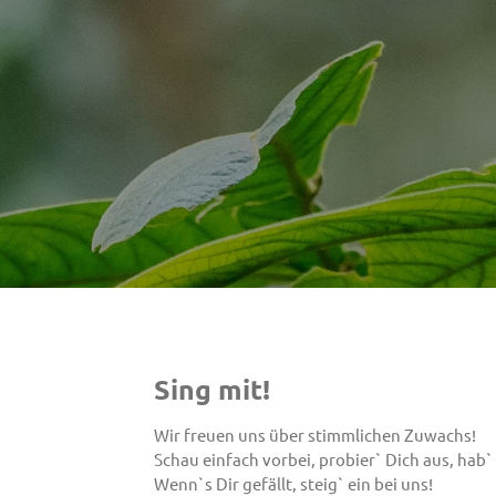
Sing mit!
Wir freuen uns über stimmlichen Zuwachs!
Schau einfach vorbei, probier` Dich aus, hab
Wenn`s Dir gefällt, steig` ein bei uns!